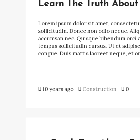
Learn The Truth About 
Lorem ipsum dolor sit amet, consectetur 
sollicitudin. Donec non odio neque. Ali
accumsan nec. Quisque bibendum orci ac 
tempus sollicitudin cursus. Ut et adipisc
congue. Duis mattis laoreet neque, et o
10 years ago
Construction
0