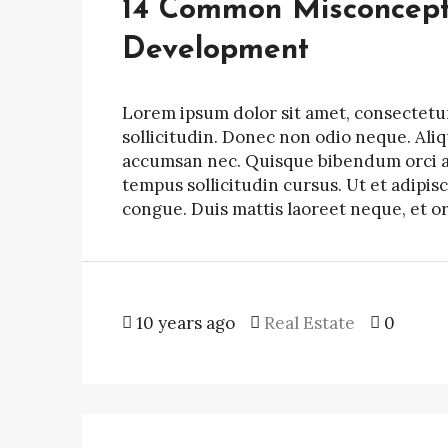
14 Common Misconcept
Development
Lorem ipsum dolor sit amet, consectetur 
sollicitudin. Donec non odio neque. Ali
accumsan nec. Quisque bibendum orci ac 
tempus sollicitudin cursus. Ut et adipisc
congue. Duis mattis laoreet neque, et o
10 years ago
Real Estate
0